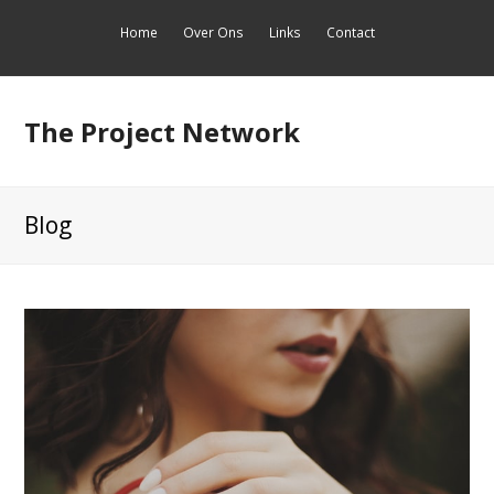
Home
Over Ons
Links
Contact
The Project Network
Blog