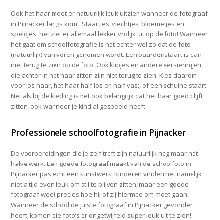
Ook het haar moet er natuurlijk leuk uitzien wanneer de fotograaf
in Pijnacker langs komt. Staartjes, vlechtjes, bloemetjes en
speldjes, het ziet er allemaal lekker vrolijk uit op de foto! Wanneer
het gaat om schoolfotografie is het echter wel zo dat de foto
(natuurlijk) van voren genomen wordt. Een paardenstaart is dan
niet terug te zien op de foto. Ook klipjes en andere versieringen
die achter in het haar zitten zijn niet terug te zien. Kies daarom
voor los haar, het haar half los en half vast, of een schuine staart.
Net als bij de kleding is het ook belangrijk dat het haar goed blijft
zitten, ook wanneer je kind al gespeeld heeft.
Professionele schoolfotografie in Pijnacker
De voorbereidingen die je zelf treft zijn natuurlijk nog maar het
halve werk. Een goede fotograaf maakt van de schoolfoto in
Pijnacker pas echt een kunstwerk! Kinderen vinden het namelijk
niet altijd even leuk om stil te blijven zitten, maar een goede
fotograaf weet precies hoe hij of zij hiermee om moet gaan.
Wanneer de school de juiste fotograaf in Pijnacker gevonden
heeft, komen die foto’s er ongetwijfeld super leuk uit te zien!