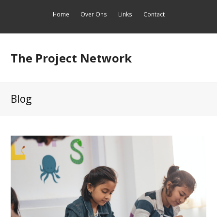
Home
Over Ons
Links
Contact
The Project Network
Blog