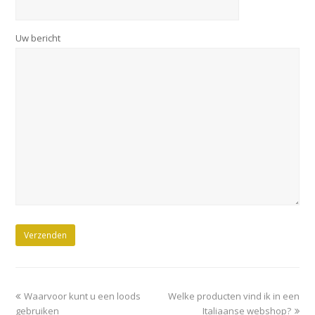
Uw bericht
previous
next
Waarvoor kunt u een loods
Welke producten vind ik in een
post:
post:
gebruiken
Italiaanse webshop?