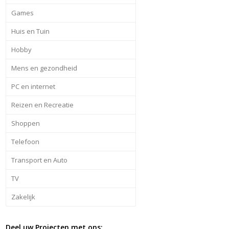
Games
Huis en Tuin
Hobby
Mens en gezondheid
PC en internet
Reizen en Recreatie
Shoppen
Telefoon
Transport en Auto
TV
Zakelijk
Deel uw Projecten met ons: