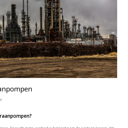
aanpompen
ie
mbraanpompen?
pes. Door dit grote aanbod is het lastig om de juiste te kiezen. Wij