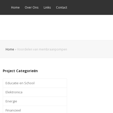
Home
Over Ons
Links
Contact
Home
»
Voordelen van membraanpompen
Project Categorieën
Educatie en School
Elektronica
Energie
Financieel