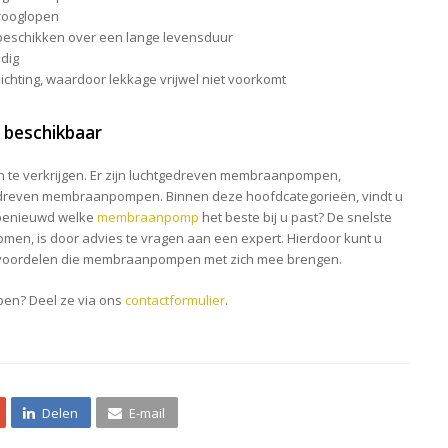
rooglopen
eschikken over een lange levensduur
dig
ting, waardoor lekkage vrijwel niet voorkomt
n beschikbaar
 te verkrijgen. Er zijn luchtgedreven membraanpompen,
reven membraanpompen. Binnen deze hoofdcategorieën, vindt u
 benieuwd welke
membraanpomp
het beste bij u past? De snelste
men, is door advies te vragen aan een expert. Hierdoor kunt u
e voordelen die membraanpompen met zich mee brengen.
en? Deel ze via ons
contactformulier
.
Delen
E-mail