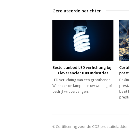
Gerelateerde berichten
Beste aanbod LED verlichting bij
Certi
LED leverancier ION Industries
pres
LED verlichting van een groothandel
Bekli
Wanneer de lampen in uw woning of
prest
bedrijf wilt vervangen…
bezit
presta
previous
Certificering voor de CO2-prestatieladde