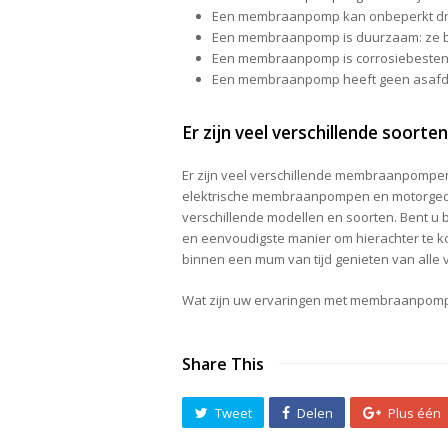
Een membraanpomp kan onbeperkt d
Een membraanpomp is duurzaam: ze b
Een membraanpomp is corrosiebesten
Een membraanpomp heeft geen asafdich
Er zijn veel verschillende soorte
Er zijn veel verschillende membraanpompen
elektrische membraanpompen en motorged
verschillende modellen en soorten. Bent u
en eenvoudigste manier om hierachter te ko
binnen een mum van tijd genieten van all
Wat zijn uw ervaringen met membraanpomp
Share This
Tweet
Delen
Plus één