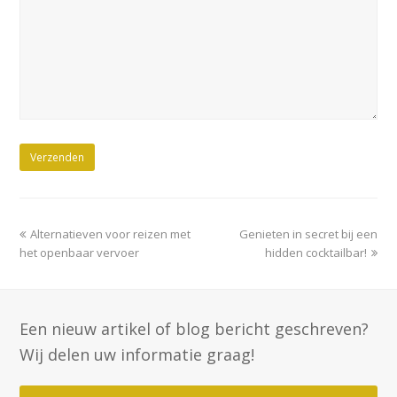
previous
next
Alternatieven voor reizen met
Genieten in secret bij een
post:
post:
het openbaar vervoer
hidden cocktailbar!
Een nieuw artikel of blog bericht geschreven?
Wij delen uw informatie graag!