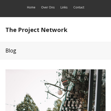
Home
Over Ons
Links
Contact
The Project Network
Blog