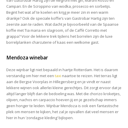
van Gastrobar Hartig zijn de Negroni met gin, Martini Rosso en
Campari. En de Scroppino van wodka, prosecco en sorbetijs.
Begint het wat af te koelen en krijg je meer zin in een warm
drankje? Ook de speciale koffie’s van Gastrobar Hartig zijn ten
zeerste aan te raden. Wat dacht je bijvoorbeeld van de Spaanse
koffie met Tia maria en slagroom, of de Caffè Corretto met
grappa? Voor de lekkere trek tijdens het borrelen zijn de luxe
borrelplanken charcuterie of kaas een welkome gast.
Mendoza winebar
Deze wijnbar ligt niet bepaald in hartje Rotterdam. Het is daarom
verstandig om hier met een
taxi
naartoe te reizen. Het terras ligt
aan de Bergse Voorplas in Hillegersberg en je vindt er naast
lekkere wijnen ook allerlei kleine gerechtjes. Dit zorgt ervoor dat je
altijd langer blijft dan de bedoeling was. Met die chorizo kroketjes,
olijven, nachos en carpaccio hoeven jij en je gezelschap immers
geen honger te leiden. Wijnbar Mendoza is ook een fantastische
plek om mensen te kijken, het zal je opvallen dat veel mensen er
hier in hun ‘zondagse kleding’ bijlopen.