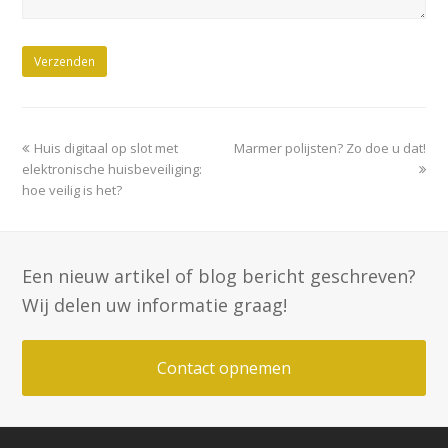
previous
next
Huis digitaal op slot met
Marmer polijsten? Zo doe u dat!
post:
post:
elektronische huisbeveiliging:
hoe veilig is het?
Een nieuw artikel of blog bericht geschreven?
Wij delen uw informatie graag!
Contact opnemen