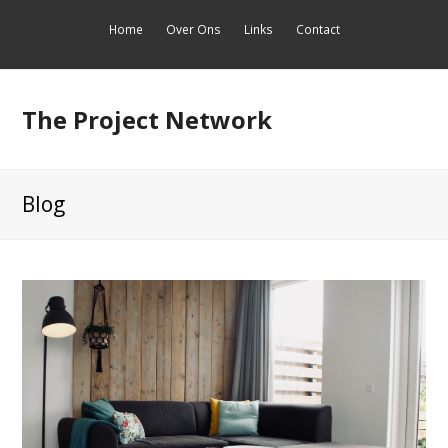
Home
Over Ons
Links
Contact
The Project Network
Blog