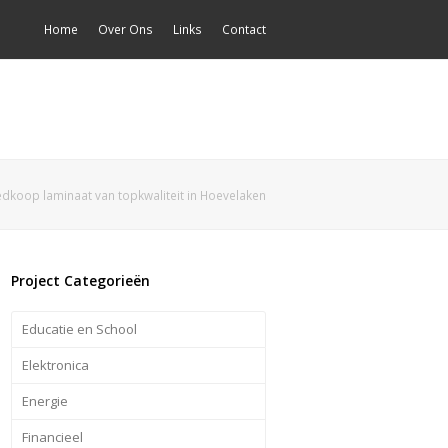
Home
Over Ons
Links
Contact
dkoop laminaat van topkwaliteit in Hoevelaken
Project Categorieën
Educatie en School
Elektronica
Energie
Financieel