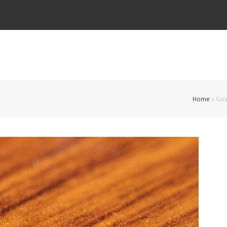
Home
»
Goe