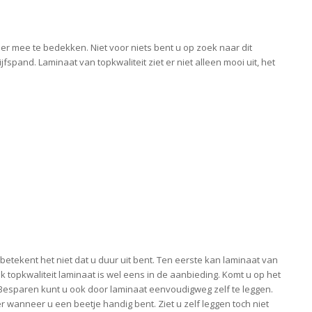
er mee te bedekken. Niet voor niets bent u op zoek naar dit
fspand. Laminaat van topkwaliteit ziet er niet alleen mooi uit, het
betekent het niet dat u duur uit bent. Ten eerste kan laminaat van
k topkwaliteit laminaat is wel eens in de aanbieding. Komt u op het
 Besparen kunt u ook door laminaat eenvoudigweg zelf te leggen.
r wanneer u een beetje handig bent. Ziet u zelf leggen toch niet