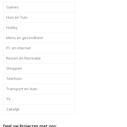
Games
Huis en Tuin
Hobby
Mens en gezondheid
PC en internet
Reizen en Recreatie
Shoppen
Telefoon
Transport en Auto
TV
Zakelijk
Deel uw Projecten met ons: