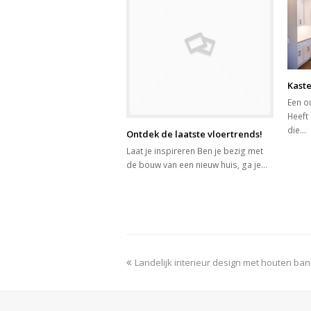
Kast
Een ou
Heeft
die…
Ontdek de laatste vloertrends!
Laat je inspireren Ben je bezig met
de bouw van een nieuw huis, ga je…
previous
Landelijk interieur design met houten ba
post: