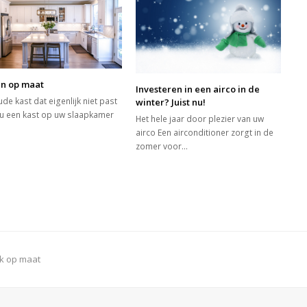
en op maat
Investeren in een airco in de
de kast dat eigenlijk niet past
winter? Juist nu!
 u een kast op uw slaapkamer
Het hele jaar door plezier van uw
airco Een airconditioner zorgt in de
zomer voor…
nk op maat