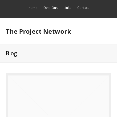
Home
Over Ons
Links
Contact
The Project Network
Blog