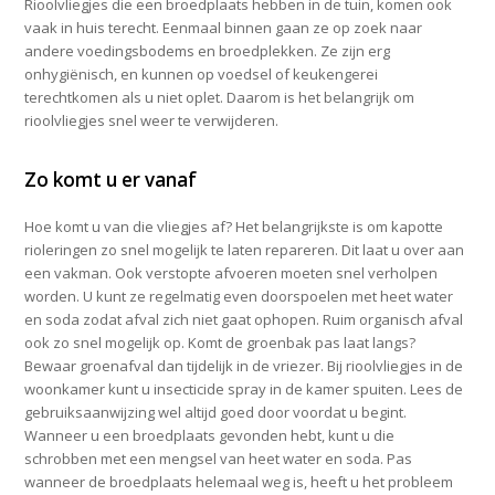
Rioolvliegjes die een broedplaats hebben in de tuin, komen ook
vaak in huis terecht. Eenmaal binnen gaan ze op zoek naar
andere voedingsbodems en broedplekken. Ze zijn erg
onhygiënisch, en kunnen op voedsel of keukengerei
terechtkomen als u niet oplet. Daarom is het belangrijk om
rioolvliegjes snel weer te verwijderen.
Zo komt u er vanaf
Hoe komt u van die vliegjes af? Het belangrijkste is om kapotte
rioleringen zo snel mogelijk te laten repareren. Dit laat u over aan
een vakman. Ook verstopte afvoeren moeten snel verholpen
worden. U kunt ze regelmatig even doorspoelen met heet water
en soda zodat afval zich niet gaat ophopen. Ruim organisch afval
ook zo snel mogelijk op. Komt de groenbak pas laat langs?
Bewaar groenafval dan tijdelijk in de vriezer. Bij rioolvliegjes in de
woonkamer kunt u insecticide spray in de kamer spuiten. Lees de
gebruiksaanwijzing wel altijd goed door voordat u begint.
Wanneer u een broedplaats gevonden hebt, kunt u die
schrobben met een mengsel van heet water en soda. Pas
wanneer de broedplaats helemaal weg is, heeft u het probleem