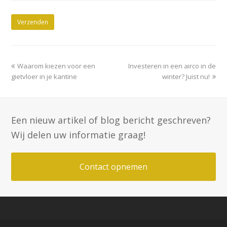
previous
next
Waarom kiezen voor een
Investeren in een airco in de
post:
post:
gietvloer in je kantine
winter? Juist nu!
Een nieuw artikel of blog bericht geschreven?
Wij delen uw informatie graag!
Contact opnemen