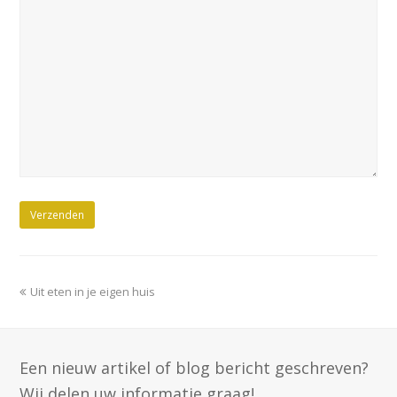
previous
Uit eten in je eigen huis
post:
Een nieuw artikel of blog bericht geschreven?
Wij delen uw informatie graag!