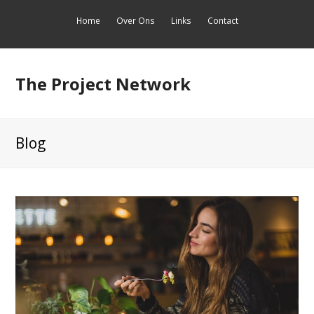
Home
Over Ons
Links
Contact
The Project Network
Blog