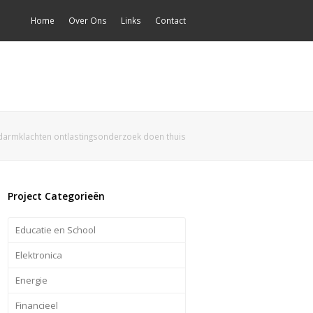
Home
Over Ons
Links
Contact
 darmklachten ontlastingsonderzoek doen thuis
Project Categorieën
Educatie en School
Elektronica
Energie
Financieel