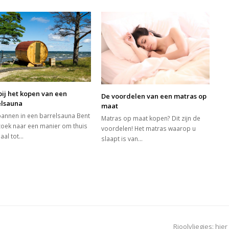
bij het kopen van een
De voordelen van een matras op
elsauna
maat
annen in een barrelsauna Bent
Matras op maat kopen? Dit zijn de
zoek naar een manier om thuis
voordelen! Het matras waarop u
aal tot…
slaapt is van…
next
Rioolvliegjes: hi