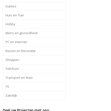
Games
Huis en Tuin
Hobby
Mens en gezondheid
PC en internet
Reizen en Recreatie
Shoppen
Telefoon
Transport en Auto
TV
Zakelijk
Deel uw Projecten met ons: