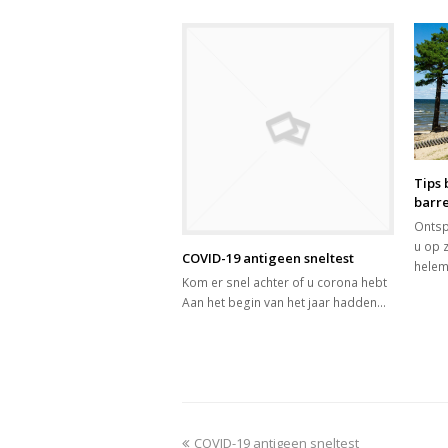
Tips 
barr
Ontsp
u op 
COVID-19 antigeen sneltest
helem
Kom er snel achter of u corona hebt
Aan het begin van het jaar hadden…
previous
COVID-19 antigeen sneltest