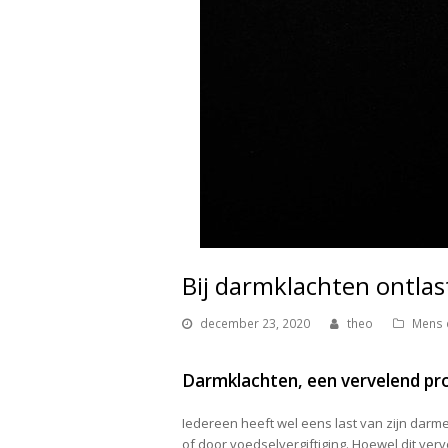
Bij darmklachten ontla
december 23, 2020
theo
Mens 
Darmklachten, een vervelend p
Iedereen heeft wel eens last van zijn darm
of door voedselvergiftiging. Hoewel dit ver