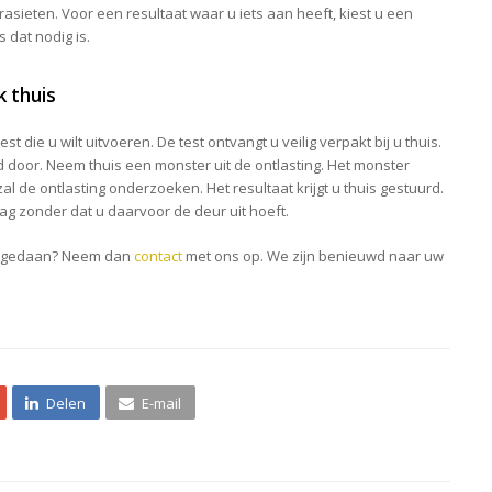
ieten. Voor een resultaat waar u iets aan heeft, kiest u een
 dat nodig is.
 thuis
st die u wilt uitvoeren. De test ontvangt u veilig verpakt bij u thuis.
ed door. Neem thuis een monster uit de ontlasting. Het monster
zal de ontlasting onderzoeken. Het resultaat krijgt u thuis gestuurd.
ag zonder dat u daarvoor de deur uit hoeft.
ek gedaan? Neem dan
contact
met ons op. We zijn benieuwd naar uw
Delen
E-mail