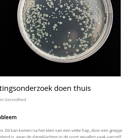
stingsonderzoek doen thuis
en Gezondheid
robleem
en. Dit kan komen na het eten van een vette hap, door een griepje
velend is, gaan de darmklachten in dit soort gevallen vaak vanzelf