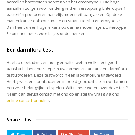
aantallen bacteroides soorten van het enterotype 1. Die hoge
aantallen zorgen voor winderigheid en verstopping. Enterotype 1
bacteriën produceren namelijk meer methaangassen. Op deze
manier kan er ook constipatie ontstaan. Heeft u enterotype 2?
Dan heeft u een hogere kans op darmaandoeningen. Enterotype
3 komt het meest voor bij gezonde mensen.
Een darmflora test
Heeft u dieetadviezen nodig en wilt u weten welk dieet goed
aansluit bij het enterotype in uw darmen? Laat dan een darmflora
test uitvoeren. Deze test wordt in een laboratorium uitgevoerd.
Hierbij worden darmbacteriën in beeld gebracht die in uw darmen
een zeer belangrijke rol spelen. Wilt u meer weten over deze test?
Neem dan gerust contact met ons op en stel uw vraag via ons
online contactformulier
.
Share This
Tweet
Delen
Plus één
Delen