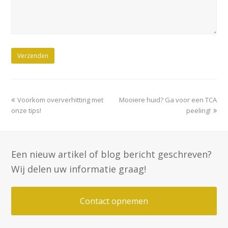
previous
next
Voorkom oververhitting met
Mooiere huid? Ga voor een TCA
post:
post:
onze tips!
peeling!
Een nieuw artikel of blog bericht geschreven?
Wij delen uw informatie graag!
Contact opnemen